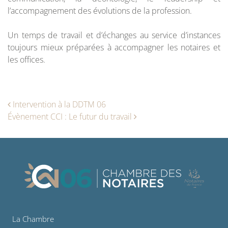
l’accompagnement des évolutions de la profession.
Un temps de travail et d’échanges au service d’instances
toujours mieux préparées à accompagner les notaires et
les offices.
Navigation des articles
Intervention à la DDTM 06
Évènement CCI : Le futur du travail
La Chambre