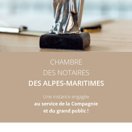
CHAMBRE
DES NOTAIRES
DES ALPES-MARITIMES
Une instance engagée
au service de la Compagnie
et du grand public !