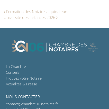
Navigation des articles
Formation des Notaires liquidateurs
Université des Instances 2026
La Chambre
Conseils
Trouvez votre Notaire
Actualités & Presse
NOUS CONTACTER
contact@chambre06.notaires.fr