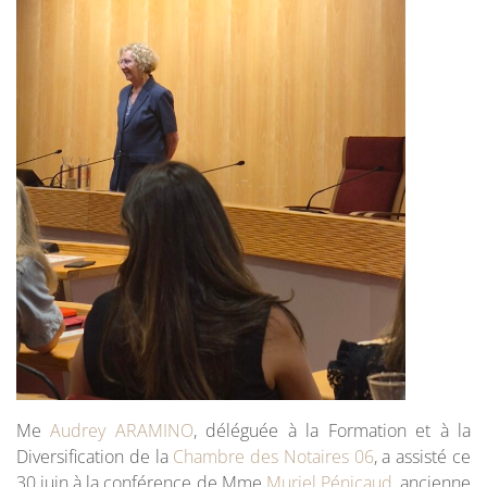
Me
Audrey ARAMINO
, déléguée à la Formation et à la
Diversification de la
Chambre des Notaires 06
, a assisté ce
30 juin à la conférence de Mme
Muriel Pénicaud
, ancienne