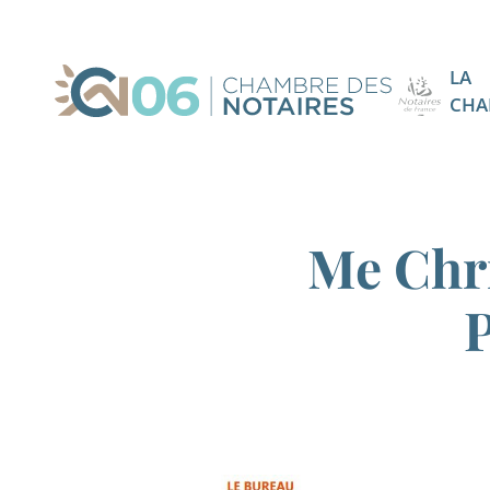
LA
CHA
Me Chr
P