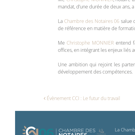
mandat, d’une durée de deux ans, a pr
La
Chambre des Notaires 06
salue c
de référence en matière de formatio
Me
Christophe MONNIER
entend fa
offices, en intégrant les enjeux liés 
Une ambition qui rejoint les parte
développement des compétences.
Navigation des arti
Évènement CCI : Le futur du travail
La Chamb