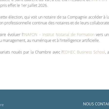
is effet le 1er juillet 2026.
ette élection, qui voit un notaire de sa Compagnie accéder à l
n professionnelle continue des notaires et de leurs collaborate
ire évoluer l’
INAFON – Institut Notarial de Formation
vers un 
au management, au numérique et à l’intelligence artificielle.
nariats noués par la Chambre avec l’
EDHEC Business School
, 
cles
NOUS CONTA
re