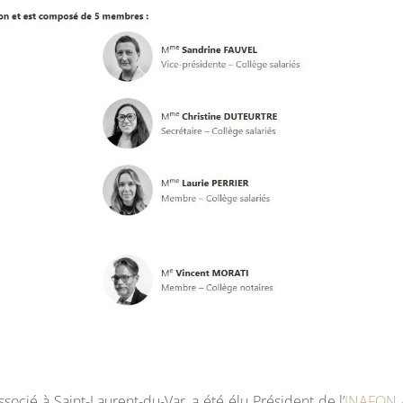
associé à Saint-Laurent-du-Var, a été élu Président de l’
INAFON –