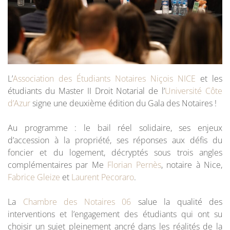
L’
Association des Étudiants Notaires Niçois NICE
et les
étudiants du Master II Droit Notarial de l’
Université Côte
d’Azur
signe une deuxième édition du Gala des Notaires !
Au programme : le bail réel solidaire, ses enjeux
d’accession à la propriété, ses réponses aux défis du
foncier et du logement, décryptés sous trois angles
complémentaires par Me
Florian Pernès
, notaire à Nice,
Fabrice Gleize
et
Laurent Pecoraro
.
La
Chambre des Notaires 06
salue la qualité des
interventions et l’engagement des étudiants qui ont su
choisir un sujet pleinement ancré dans les réalités de la