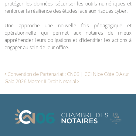
protéger les données, sécuriser les outils numériques et
renforcer la résilience des études face aux risques cyber.
Une approche une nouvelle fois pédagogique et
opérationnelle qui permet aux notaires de mieux
appréhender leurs obligations et d’identifier les actions à
engager au sein de leur office.
Navigation des articles
Convention de Partenariat : CN06 | CCI Nice Côte D’Azur
Gala 2026 Master II Droit Notarial