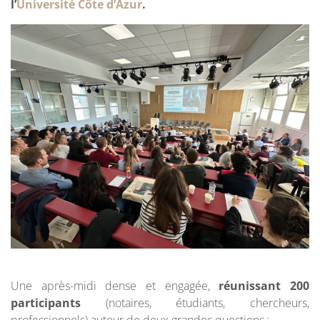
l’
Université Côte d’Azur
.
Une après-midi dense et engagée,
réunissant 200
participants
(notaires, étudiants, chercheurs,
professionnels) autour de deux grandes questions :