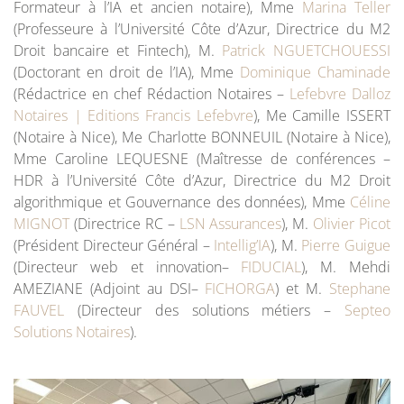
Formateur à l’IA et ancien notaire), Mme
Marina Teller
(Professeure à l’Université Côte d’Azur, Directrice du M2
Droit bancaire et Fintech), M.
Patrick NGUETCHOUESSI
(Doctorant en droit de l’IA), Mme
Dominique Chaminade
(Rédactrice en chef Rédaction Notaires –
Lefebvre Dalloz
Notaires | Editions Francis Lefebvre
), Me Camille ISSERT
(Notaire à Nice), Me Charlotte BONNEUIL (Notaire à Nice),
Mme Caroline LEQUESNE (Maîtresse de conférences –
HDR à l’Université Côte d’Azur, Directrice du M2 Droit
algorithmique et Gouvernance des données), Mme
Céline
MIGNOT
(Directrice RC –
LSN Assurances
), M.
Olivier Picot
(Président Directeur Général –
Intellig’IA
), M.
Pierre Guigue
(Directeur web et innovation–
FIDUCIAL
), M. Mehdi
AMEZIANE (Adjoint au DSI–
FICHORGA
) et M.
Stephane
FAUVEL
(Directeur des solutions métiers –
Septeo
Solutions Notaires
).