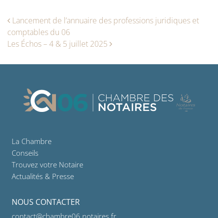
Navigation des articles
Lancement de l’annuaire des professions juridiques et
comptables du 06
Les Échos – 4 & 5 juillet 2025
La Chambre
Conseils
Trouvez votre Notaire
Actualités & Presse
NOUS CONTACTER
contact@chambre06.notaires.fr