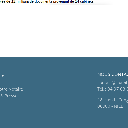
cles
NOUS CONTA
re
contact@chambr
otre Notaire
Tél. : 04 97 03
 & Presse
18, rue du Con
06000 - NICE