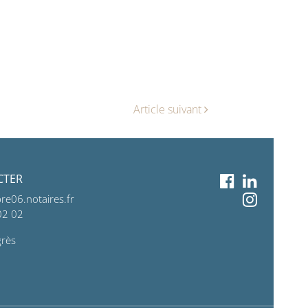
Article suivant
CTER
e06.notaires.fr
 02 02
grès