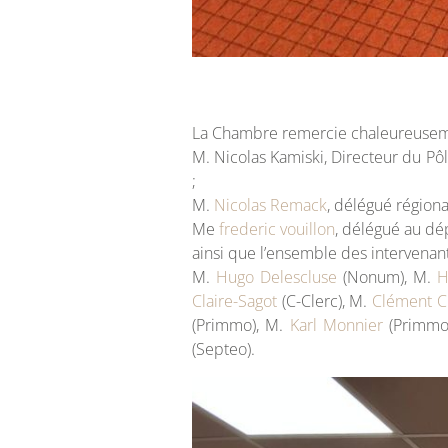
La Chambre remercie chaleureusem
M. Nicolas Kamiski, Directeur du 
;
M.
Nicolas Remack
, délégué régional
Me
frederic vouillon
, délégué au dé
ainsi que l’ensemble des intervenant
M.
Hugo Delescluse
(Nonum), M.
H
Claire-Sagot
(C-Clerc), M.
Clément
(Primmo), M.
Karl Monnier
(Primmo
(Septeo).