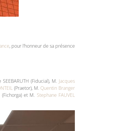
rance
, pour l’honneur de sa présence
ne SEEBARUTH (Fiducial), M.
Jacques
NTEIL
(Praetor), M.
Quentin Branger
e
(Fichorga) et M.
Stephane FAUVEL