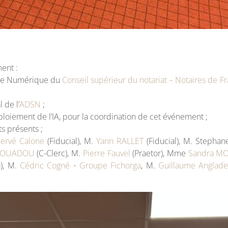
ent :
Pôle Numérique du
Conseil supérieur du notariat – Notaires de F
 de l’
ADSN
;
ploiement de l’IA, pour la coordination de cet événement ;
s présents ;
ervé Calone
(Fiducial), M.
Yann RALLET
(Fiducial), M. Stepha
 COUADOU
(C-Clerc), M.
Pierre Fauvel
(Praetor), Mme
Sandra MO
), M.
Cédric Cogné • Groupe Fichorga
, M.
Guillaume Anglad