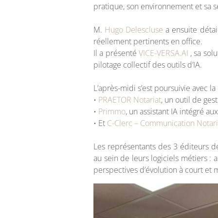
pratique, son environnement et sa se
M.
Hugo Delescluse
a ensuite détai
réellement pertinents en office.
Il a présenté
VICE-VERSA.AI
, sa sol
pilotage collectif des outils d’IA.
L’après-midi s’est poursuivie avec l
•
PRAETOR Notariat
, un outil de ge
•
Primmo
, un assistant IA intégré au
• Et
C-Clerc – Communication Notari
Les représentants des 3 éditeurs d
au sein de leurs logiciels métiers :
perspectives d’évolution à court et