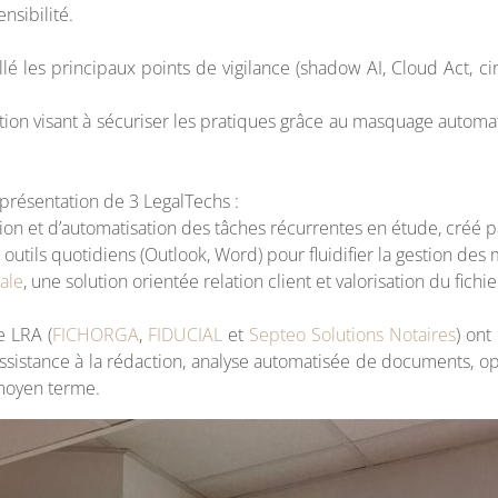
nsibilité.
llé les principaux points de vigilance (shadow AI, Cloud Act, c
ution visant à sécuriser les pratiques grâce au masquage autom
a présentation de 3 LegalTechs :
stion et d’automatisation des tâches récurrentes en étude, créé
x outils quotidiens (Outlook, Word) pour fluidifier la gestion des 
ale
, une solution orientée relation client et valorisation du fich
e LRA (
FICHORGA
,
FIDUCIAL
et
Septeo Solutions Notaires
) ont
 assistance à la rédaction, analyse automatisée de documents, o
 moyen terme.