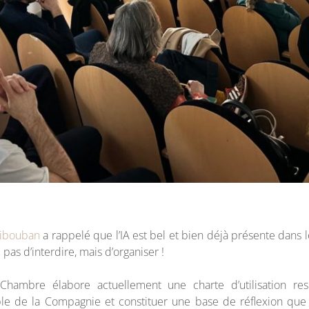
Libouban
a rappelé que l’IA est bel et bien déjà présente dans le
 pas d’interdire, mais d’organiser !
Chambre élabore actuellement une charte d’utilisation res
le de la Compagnie et constituer une base de réflexion qu