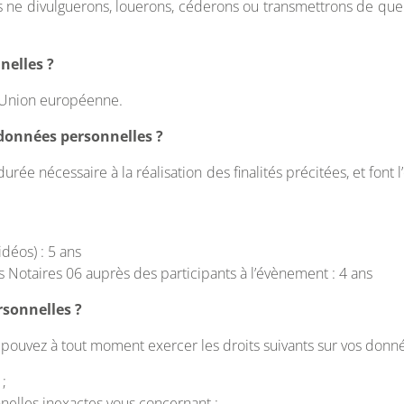
ous ne divulguerons, louerons, céderons ou transmettrons de q
nelles ?
l’Union européenne.
onnées personnelles ?
e nécessaire à la réalisation des finalités précitées, et font l’
idéos) : 5 ans
 Notaires 06 auprès des participants à l’évènement : 4 ans
rsonnelles ?
s pouvez à tout moment exercer les droits suivants sur vos donn
;
nelles inexactes vous concernant ;