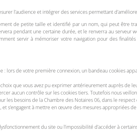
surer l’audience et intégrer des services permettant d’améliorer l
ment de petite taille et identifié par un nom, qui peut être tr
rvera pendant une certaine durée, et le renverra au serveur 
ment servir à mémoriser votre navigation pour des finalités st
: lors de votre première connexion, un bandeau cookies apparaî
es choix que vous avez pu exprimer antérieurement auprès de l
rcer aucun contrôle sur les cookies tiers. Toutefois nous veillo
e pour les besoins de la Chambre des Notaires 06, dans le respec
 et s’engagent à mettre en œuvre des mesures appropriées de sé
 dysfonctionnement du site ou l’impossibilité d’accéder à certains