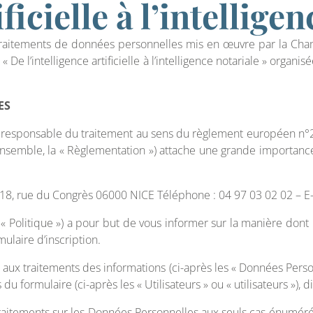
ificielle à l’intellige
 traitements de données personnelles mis en œuvre par la Chambr
 De l’intelligence artificielle à l’intelligence notariale » orga
ES
 responsable du traitement au sens du règlement européen n°20
, ensemble, la « Règlementation ») attache une grande importanc
18, rue du Congrès 06000 NICE Téléphone : 04 97 03 02 02 – E-
a « Politique ») a pour but de vous informer sur la manière dont
ulaire d’inscription.
 aux traitements des informations (ci-après les « Données Pers
s du formulaire (ci-après les « Utilisateurs » ou « utilisateurs »)
raitements sur les Données Personnelles aux seuls cas énumérés 